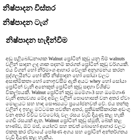
නිෂ්පාදන විස්තර
නිෂ්පාදන ටැග්
නිෂ්පාදන හැඳින්වීම
අඩු පළිබෝධනාශක Walnut ප්‍රෝටීන් කුඩු යනු බිම් walnuts
වලින් සාදන ලද ශාක පදනම් කරගත් ප්‍රෝටීන් කුඩු වර්ගයකි.
එය වීගන් හෝ නිර්මාංශ ආහාර වේලක් අනුගමනය කරන
පුද්ගලයින්ට හෝ කිරි නිෂ්පාදන හෝ සෝයා වලට
අසාත්මිකතා හෝ නොඉවසීම ඇති අයට whey හෝ සෝයා
ප්‍රෝටීන් වැනි අනෙකුත් ප්‍රෝටීන් කුඩු සඳහා විශිෂ්ට
විකල්පයකි. Walnut ප්‍රෝටීන් කුඩු ඔමේගා-3 සහ ඔමේගා-6
වැනි අත්‍යවශ්‍ය මේද අම්ල වලින් පොහොසත් වන අතර ඒවා
මොළයට සහ හෘද සෞඛ්‍යයට ප්‍රයෝජනවත් වේ. එය තන්තු
වලින් ද ඉහළ මට්ටමක පවතින අතර, ප්‍රතිඔක්සිකාරක අඩංගු
වන අතර විවිධ වට්ටෝරු වල රසය වැඩි දියුණු කළ හැකි
ගෙඩි රසයක් ඇත. Walnut ප්‍රෝටීන් කුඩු ස්මූති, බේක් කළ
භාණ්ඩ, ඕට් මස්, යෝගට් සහ තවත් බොහෝ ආහාර වලට
එකතු කර ඒවායේ පෝෂණ අගය සහ ප්‍රෝටීන් අන්තර්ගතය
වැඩි දියුණු කළ හැකිය.