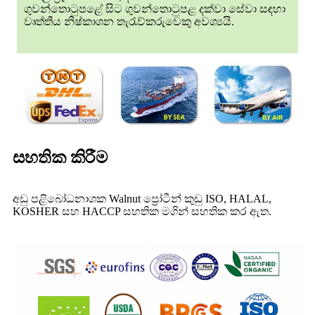
ගුවන්තොටුපළේ සිට ගුවන්තොටුපළ දක්වා සේවා සඳහා
වෘත්තීය නිෂ්කාශන තැරැව්කරුවෙකු අවශ්‍යයි.
සහතික කිරීම
අඩු පළිබෝධනාශක Walnut ප්‍රෝටීන් කුඩු ISO, HALAL,
KOSHER සහ HACCP සහතික මගින් සහතික කර ඇත.