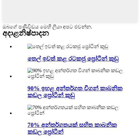
ඔබගේ පණිවිඩය මෙහි ලියා අපට එවන්න.
අදාළ
නිෂ්පාදන
තෙල් ඉවත් කළ රටකජු ප්‍රෝටීන් කුඩු
90% ඉහළ අන්තර්ගත වීගන් කාබනික
කඩල ප්‍රෝටීන් කුඩු
70% අන්තර්ගතයක් සහිත කාබනික
කඩල ප්‍රෝටීන්