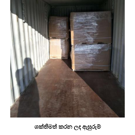
ශක්තිමත් කරන ලද ඇසුරුම්