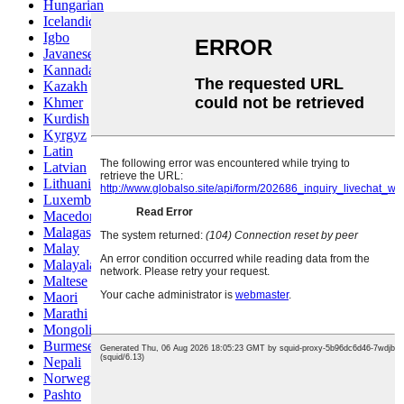
Hungarian
Icelandic
Igbo
Javanese
Kannada
Kazakh
Khmer
Kurdish
Kyrgyz
Latin
Latvian
Lithuanian
Luxembou..
Macedonian
Malagasy
Malay
Malayalam
Maltese
Maori
Marathi
Mongolian
Burmese
Nepali
Norwegian
Pashto