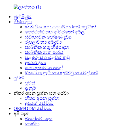
මුල් පිටුව
නිෂ්පාදන
කාබනික ශාක පදනම් කරගත් ප්‍රෝටීන්
පෙප්ටයිඩ සහ ඇමයිනෝ අම්ල
ස්වාභාවික පෝෂණ ද්‍රව්‍ය
රූපලාවන්‍ය අමුද්‍රව්‍ය
කාබනික හතු නිෂ්පාදන
කාබනික ශාක සාරය
පළතුරු සහ එළවළු කුඩු
ආහාර ද්‍රව්‍ය
ශාක අත්‍යවශ්‍ය තෙල්
ඖෂධ පැළෑටි සහ කුළුබඩු සහ මල් තේ
පුවත්
පුවත්
දැනුම
නිතර අසන ප්‍රශ්න සහ සේවා
නිතර අසන ප්‍රශ්න
අපගේ සේවාව
OEM/ODM සේවාව
අපි ගැන
බයෝවේ ගැන
සහතික