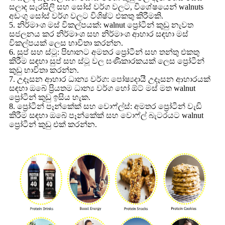
සලාද සැරසිලි සහ සෝස් වර්ග වලට, විශේෂයෙන් walnuts
අඩංගු සෝස් වර්ග වලට විශිෂ්ට එකතු කිරීමකි.
5. නිර්මාංශ මස් විකල්පයක්: walnut ප්‍රෝටීන් කුඩු නැවත
සජලනය කර නිර්මාංශ සහ නිර්මාංශ ආහාර සඳහා මස්
විකල්පයක් ලෙස භාවිතා කරන්න.
6. සුප් සහ ස්ටූ: පිඟානට අමතර ප්‍රෝටීන් සහ තන්තු එකතු
කිරීම සඳහා සුප් සහ ස්ටූ වල ඝණීකාරකයක් ලෙස ප්‍රෝටීන්
කුඩු භාවිතා කරන්න.
7. උදෑසන ආහාර ධාන්‍ය වර්ග: පෝෂ්‍යදායී උදෑසන ආහාරයක්
සඳහා ඔබේ ප්‍රියතම ධාන්‍ය වර්ග හෝ ඕට් මස් මත walnut
ප්‍රෝටීන් කුඩු ඉසිය හැක.
8. ප්‍රෝටීන් පෑන්කේක් සහ වොෆ්ල්ස්: අමතර ප්‍රෝටීන් වැඩි
කිරීම සඳහා ඔබේ පෑන්කේක් සහ වොෆ්ල් බැටරයට walnut
ප්‍රෝටීන් කුඩු එක් කරන්න.