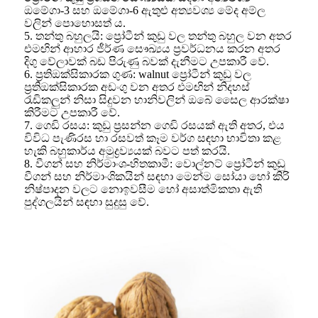
ඔමේගා-3 සහ ඔමේගා-6 ඇතුළු අත්‍යවශ්‍ය මේද අම්ල
වලින් පොහොසත් ය.
5. තන්තු බහුලයි: ප්‍රෝටීන් කුඩු වල තන්තු බහුල වන අතර
එමඟින් ආහාර ජීර්ණ සෞඛ්‍යය ප්‍රවර්ධනය කරන අතර
දිගු වේලාවක් බඩ පිරුණු බවක් දැනීමට උපකාරී වේ.
6. ප්‍රතිඔක්සිකාරක ගුණ: walnut ප්‍රෝටීන් කුඩු වල
ප්‍රතිඔක්සිකාරක අඩංගු වන අතර එමඟින් නිදහස්
රැඩිකලුන් නිසා සිදුවන හානිවලින් ඔබේ සෛල ආරක්ෂා
කිරීමට උපකාරී වේ.
7. ගෙඩි රසය: කුඩු ප්‍රසන්න ගෙඩි රසයක් ඇති අතර, එය
විවිධ පැණිරස හා රසවත් කෑම වර්ග සඳහා භාවිතා කළ
හැකි බහුකාර්ය අමුද්‍රව්‍යයක් බවට පත් කරයි.
8. වීගන් සහ නිර්මාංශ-හිතකාමී: වොල්නට් ප්‍රෝටීන් කුඩු
වීගන් සහ නිර්මාංශිකයින් සඳහා මෙන්ම සෝයා හෝ කිරි
නිෂ්පාදන වලට නොඉවසීම හෝ අසාත්මිකතා ඇති
පුද්ගලයින් සඳහා සුදුසු වේ.