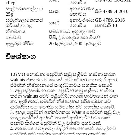
cfu/g
නොවීය
සැල්මොනෙල්ලා, /
අනාවරණය
සෘණ
ජීබී 4789 .4-2016
25g
නොවීය
ස්ටැෆිලොකොකස්
අනාවරණය
GB 4789. 2016
සෘණ
ඕරියස්,/ 2 5g
නොවීය
ජනවාරි 10
නිගමනය
සම්මතයට අනුකූල වේ
ගබඩාව
සිසිල්, වාතාශ්‍රය සහ වියලි
ඇසුරුම් කිරීම
20 kg/බෑගය, 500 kg/පැලට්
විශේෂාංග
1.GMO නොවන: ප්‍රෝටීන් කුඩු සෑදීමට භාවිතා කරන
walnuts ජානමය වශයෙන් වෙනස් කර නොමැති අතර,
එමඟින් නිෂ්පාදනයේ සංශුද්ධතාවය සහතික කෙරේ.
2. අඩු පළිබෝධනාශක: ප්‍රෝටීන් කුඩු සෑදීමට භාවිතා
කරන walnuts අවම පළිබෝධනාශක භාවිතයෙන් වගා
කර ඇති අතර, එමඟින් නිෂ්පාදනය පරිභෝජනයට
ආරක්ෂිත සහ සෞඛ්‍ය සම්පන්න බව සහතික කෙරේ.
3. ඉහළ ප්‍රෝටීන් අන්තර්ගතය: Walnut ප්‍රෝටීන් කුඩු වල
ඉහළ ප්‍රෝටීන් අන්තර්ගතයක් ඇති බැවින් එය ශාක
පදනම් කරගත් ප්‍රෝටීන් වල විශිෂ්ට ප්‍රභවයකි.
4. අත්‍යවශ්‍ය මේද අම්ල වලින් පොහොසත්: වොල්නට්
ප්‍රෝටීන් කුඩු ප්‍රශස්ත සෞඛ්‍යයක් සඳහා අත්‍යවශ්‍ය