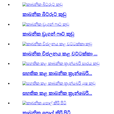
කාබනික බීට්රූට් කුඩු
කාබනික ඩ්‍රැගන් ෆෘට් කුඩු
කාබනික විජලනය කළ වට්ටක්කා ...
සහතික කළ කාබනික ක්‍රැන්බෙරි...
සහතික කළ කාබනික ක්‍රැන්බෙරි...
කාබනික පොල් කිරි පිටි