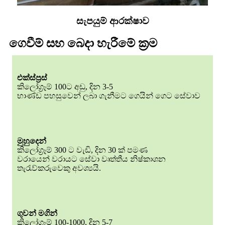
සැපයුම් ආරක්ෂාව
ගෙවීම් සහ බෙදා හැරීමේ ක්‍රම
එක්ස්ප්‍රස්
කිලෝග්‍රෑම් 100ට අඩු, දින 3-5
භාණ්ඩ පහසුවෙන් ලබා ගැනීමට ගෙයින් ගෙට සේවාව
මුහුදෙන්
කිලෝග්‍රෑම් 300 ට වැඩි, දින 30 ක් පමණ
වරායෙන් වරායට සේවා වෘත්තීය නිෂ්කාශන
තැරැව්කරුවෙකු අවශ්‍යයි.
ගුවන් මගින්
කිලෝග්‍රෑම් 100-1000, දින 5-7