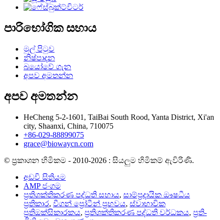
පාරිභෝගික සහාය
මුල් පිටුව
නිෂ්පාදන
බයෝවේ ගැන
අපව අමතන්න
අපව අමතන්න
HeCheng 5-2-1601, TaiBai South Rood, Yanta District, Xi'an
city, Shaanxi, China, 710075
+86-029-88899075
grace@biowaycn.com
© ප්‍රකාශන හිමිකම - 2010-2026 : සියලුම හිමිකම් ඇවිරිණි.
අඩවි සිතියම
AMP ජංගම
ප්‍රතිශක්තිකරණ පද්ධති සහාය
,
සාම්ප්‍රදායික ඖෂධීය
ප්‍රතිකාර
,
වීගන් ප්‍රෝටීන් ප්‍රභවය
,
ස්වාභාවික
ප්‍රතිඔක්සිකාරකය
,
ප්‍රතිශක්තිකරණ පද්ධති වර්ධකය
,
ප්‍රති-