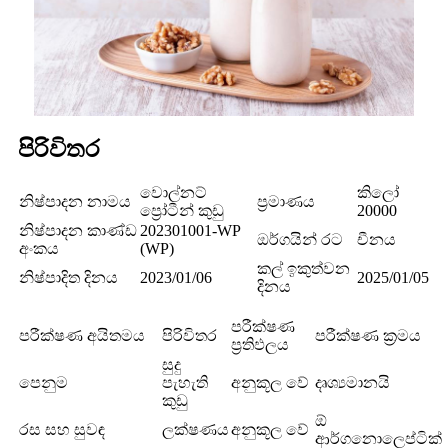
පිරිවිතර
වොල්නට්
කිලෝ
නිෂ්පාදන නාමය
ප්‍රමාණය
ප්‍රෝටීන් කුඩු
20000
නිෂ්පාදන කාණ්ඩ
202301001-WP
ඔර්ගයින් රට
චීනය
අංකය
(WP)
කල් ඉකුත්වන
නිෂ්පාදිත දිනය
2023/01/06
2025/01/05
දිනය
පරීක්ෂණ
පරීක්ෂණ අයිතමය
පිරිවිතර
පරීක්ෂණ ක්‍රමය
ප්‍රතිඵලය
සුදු
පෙනුම
පැහැති
අනුකූල වේ
දෘශ්‍යමානයි
කුඩු
ඕ
රස සහ සුවඳ
ලක්ෂණය
අනුකූල වේ
ආර්ගනොලෙප්ටික්