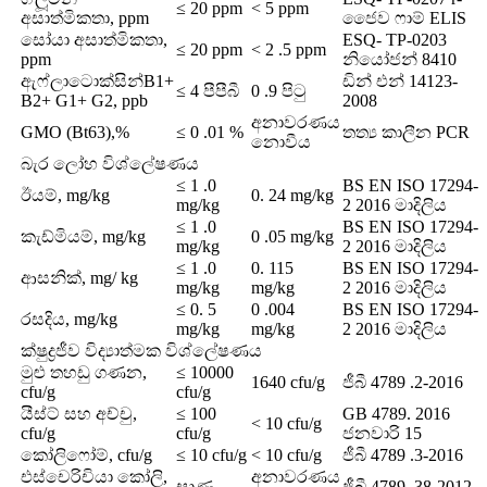
≤ 20 ppm
< 5 ppm
අසාත්මිකතා, ppm
ජෛව ෆාම් ELIS
සෝයා අසාත්මිකතා,
ESQ- TP-0203
≤ 20 ppm
< 2 .5 ppm
ppm
නියෝජන් 8410
ඇෆ්ලාටොක්සින්B1+
ඩින් එන් 14123-
≤ 4 පීපීබී
0 .9 පිටු
B2+ G1+ G2, ppb
2008
අනාවරණය
GMO (Bt63),%
≤ 0 .01 %
තත්‍ය කාලීන PCR
නොවීය
බැර ලෝහ විශ්ලේෂණය
≤ 1 .0
BS EN ISO 17294-
ඊයම්, mg/kg
0. 24 mg/kg
mg/kg
2 2016 මාදිලිය
≤ 1 .0
BS EN ISO 17294-
කැඩ්මියම්, mg/kg
0 .05 mg/kg
mg/kg
2 2016 මාදිලිය
≤ 1 .0
0. 115
BS EN ISO 17294-
ආසනික්, mg/ kg
mg/kg
mg/kg
2 2016 මාදිලිය
≤ 0. 5
0 .004
BS EN ISO 17294-
රසදිය, mg/kg
mg/kg
mg/kg
2 2016 මාදිලිය
ක්ෂුද්‍රජීව විද්‍යාත්මක විශ්ලේෂණය
මුළු තහඩු ගණන,
≤ 10000
1640 cfu/g
ජීබී 4789 .2-2016
cfu/g
cfu/g
යීස්ට් සහ අච්චු,
≤ 100
GB 4789. 2016
< 10 cfu/g
cfu/g
cfu/g
ජනවාරි 15
කෝලිෆෝම්, cfu/g
≤ 10 cfu/g
< 10 cfu/g
ජීබී 4789 .3-2016
එස්චෙරිචියා කෝලි,
අනාවරණය
සෘණ
ජීබී 4789 .38-2012