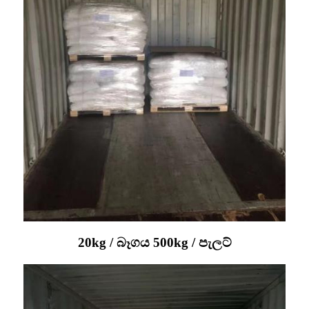
20kg / බෑගය 500kg / පැලට්