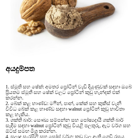
අයදුම්පත
1. ස්මූති සහ ෂේක්: අමතර ප්‍රෝටීන් වැඩි දියුණුවක් සඳහා ඔබේ
ප්‍රියතම ස්මූති සහ ෂේක් වලට ප්‍රෝටීන් කුඩු හැන්දක් එක්
කරන්න.
2. බේක් කළ භාණ්ඩ: මෆින්, පාන්, කේක් සහ කුකීස් වැනි
විවිධ බේක් කළ භාණ්ඩ සඳහා walnut ප්‍රෝටීන් කුඩු භාවිතා
කළ හැකිය.
3. ශක්ති බාර්: සෞඛ්‍ය සම්පන්න සහ පෝෂ්‍යදායී ශක්ති බාර්
සෑදීම සඳහා walnut ප්‍රෝටීන් කුඩු වියළි පලතුරු, ඇට වර්ග සහ
ඕට්ස් සමඟ මිශ්‍ර කරන්න.
4. සලාද සැරසිලි සහ සෝස් වර්ග: කුඩු වල ඇති ගෙඩි රසය