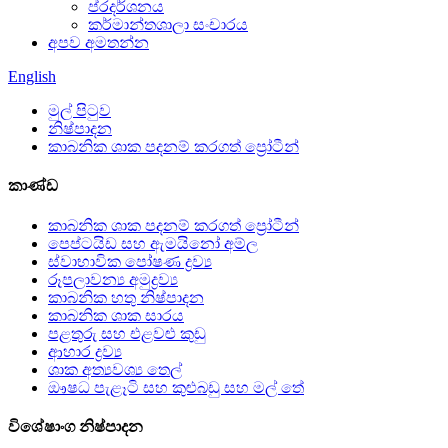
ප්රදර්ශනය
කර්මාන්තශාලා සංචාරය
අපව අමතන්න
English
මුල් පිටුව
නිෂ්පාදන
කාබනික ශාක පදනම් කරගත් ප්‍රෝටීන්
කාණ්ඩ
කාබනික ශාක පදනම් කරගත් ප්‍රෝටීන්
පෙප්ටයිඩ සහ ඇමයිනෝ අම්ල
ස්වාභාවික පෝෂණ ද්‍රව්‍ය
රූපලාවන්‍ය අමුද්‍රව්‍ය
කාබනික හතු නිෂ්පාදන
කාබනික ශාක සාරය
පළතුරු සහ එළවළු කුඩු
ආහාර ද්‍රව්‍ය
ශාක අත්‍යවශ්‍ය තෙල්
ඖෂධ පැළෑටි සහ කුළුබඩු සහ මල් තේ
විශේෂාංග නිෂ්පාදන