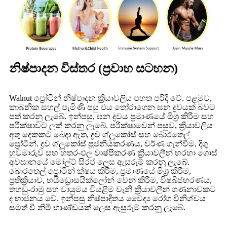
නිෂ්පාදන විස්තර (ප්‍රවාහ සටහන)
Walnut ප්‍රෝටීන් නිෂ්පාදන ක්‍රියාවලිය පහත පරිදි වේ. පළමුව,
කාබනික සහල් පැමිණි පසු එය තෝරාගෙන ඝන ද්‍රවයක් බවට
පත් කරනු ලැබේ. ඉන්පසු, ඝන ද්‍රවය ප්‍රමාණයේ මිශ්‍ර කිරීම සහ
පරීක්ෂාවට ලක් කරනු ලැබේ. පරීක්ෂාවෙන් පසුව, ක්‍රියාවලිය
අතු දෙකකට බෙදා ඇත, ද්‍රව ග්ලූකෝස් සහ බොරතෙල්
ප්‍රෝටීන්. ද්‍රව ග්ලූකෝස් පූජනීයකරණය, වර්ණ ගැන්වීම, දිගු
හුවමාරුව සහ හතර-ඵල වාෂ්පීකරණ ක්‍රියාවලීන් හරහා ගොස්
අවසානයේ මෝල්ට් සිරප් ලෙස ඇසුරුම් කරනු ලැබේ.
බොරතෙල් ප්‍රෝටීන් ක්ෂය කිරීම, ප්‍රමාණයේ මිශ්‍ර කිරීම,
ප්‍රතික්‍රියාව, හයිඩ්‍රොසයික්ලෝන් වෙන් කිරීම, විෂබීජහරණය, ​​
තහඩු-රාමු සහ වායුමය වියළීම වැනි ක්‍රියාවලීන් ගණනාවකට
ද භාජනය වේ. ඉන්පසු නිෂ්පාදිතය වෛද්‍ය රෝග විනිශ්චය
සමත් වී නිමි භාණ්ඩයක් ලෙස ඇසුරුම් කරනු ලැබේ.