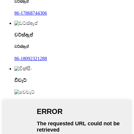
වට්ස්ඇප්
86-17868744306
වට්ස්ඇප්
වට්ස්ඇප්
86-18092321288
වීචැට්