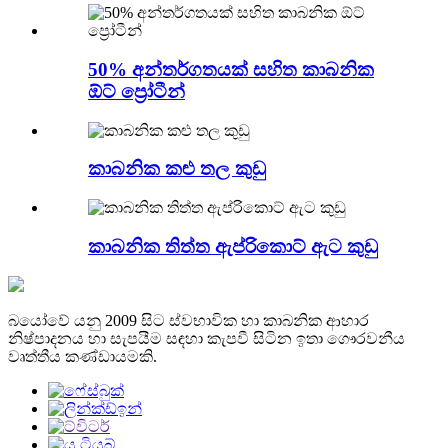
50% අන්තර්ගතයක් සහිත කාබනික
ඕට් ප්‍රෝටීන්
කාබනික කළු තල කුඩු
කාබනික තිත්ත ඇප්රිකොට් ඇට කුඩු
බයෝවේ යනු 2009 සිට ස්වභාවික හා කාබනික ආහාර
නිෂ්පාදනය හා සැපයීම සඳහා කැපවී සිටින ඉතා ගෞරවනීය
වෘත්තීය කණ්ඩායමකි.