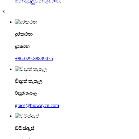
ගිනි අවුලුවන ගුණාංග
,
x
දුරකථන
දුරකථන
+86-029-88899075
විද්‍යුත් තැපෑල
විද්‍යුත් තැපෑල
grace@biowaycn.com
වට්ස්ඇප්