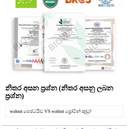
නිතර අසන ප්‍රශ්න (නිතර අසනු ලබන
ප්‍රශ්න)
walnut පෙප්ටයිඩ VS walnut ප්‍රෝටීන් කුඩු?