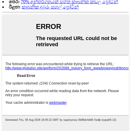
පෙර:
70% අන්තර්ගතයක් සහිත කාබනික කඩල ප්‍රෝටීන්
ඊළඟ:
කාබනික දුඹුරු සහල් ප්‍රෝටීන්