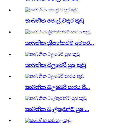
කාබනික පොල් වතුර කුඩු
කාබනික ක්‍රිසන්තමම් අමතර...
කාබනික බ්ලූබෙරි යුෂ කුඩු
කාබනික බ්ලූබෙරි සාරය පී...
කාබනික බැල්කුරන්ට් යුෂ ...