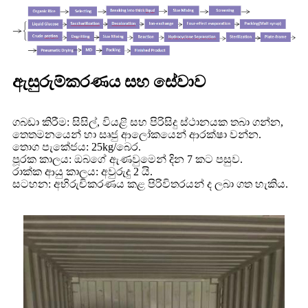
ඇසුරුම්කරණය සහ සේවාව
ගබඩා කිරීම: සිසිල්, වියළි සහ පිරිසිදු ස්ථානයක තබා ගන්න,
තෙතමනයෙන් හා සෘජු ආලෝකයෙන් ආරක්ෂා වන්න.
තොග පැකේජය: 25kg/බෙර.
පූරක කාලය: ඔබගේ ඇණවුමෙන් දින 7 කට පසුව.
රාක්ක ආයු කාලය: අවුරුදු 2 යි.
සටහන: අභිරුචිකරණය කළ පිරිවිතරයන් ද ලබා ගත හැකිය.