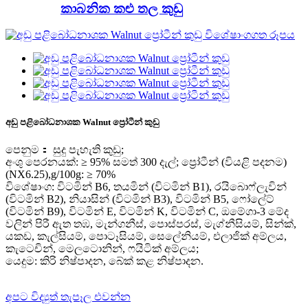
කාබනික කළු තල කුඩු
අඩු පළිබෝධනාශක Walnut ප්‍රෝටීන් කුඩු
පෙනුම： සුදු පැහැති කුඩු;
අංශු පෙරනයක්: ≥ 95% සමත් 300 දැල්; ප්‍රෝටීන් (වියළි පදනම)
(NX6.25),g/100g: ≥ 70%
විශේෂාංග: විටමින් B6, තයමින් (විටමින් B1), රයිබොෆ්ලැවින්
(විටමින් B2), නියාසින් (විටමින් B3), විටමින් B5, ෆෝලේට්
(විටමින් B9), විටමින් E, විටමින් K, විටමින් C, ඔමේගා-3 මේද
වලින් පිරී ඇත තඹ, මැන්ගනීස්, පොස්පරස්, මැග්නීසියම්, සින්ක්,
යකඩ, කැල්සියම්, පොටෑසියම්, සෙලේනියම්, එලාජික් අම්ලය,
කැටෙචින්, මෙලටොනින්, ෆයිටික් අම්ලය;
යෙදුම: කිරි නිෂ්පාදන, බේක් කළ නිෂ්පාදන.
අපට විද්‍යුත් තැපෑල එවන්න