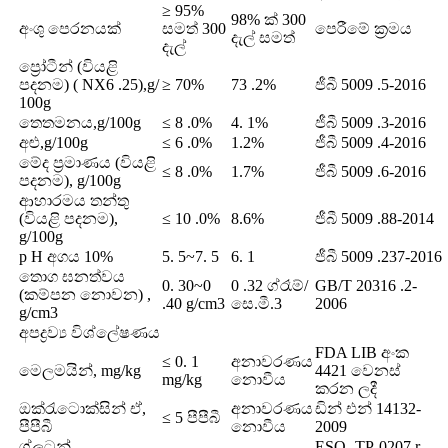
≥ 95%
98% ක් 300
අංශු පෙරනයක්
සමත් 300
පෙරීමේ ක්‍රමය
දැල් සමත්
දැල්
ප්‍රෝටීන් (වියළි
පදනම) ( NX6 .25),g/
≥ 70%
73 .2%
ජීබී 5009 .5-2016
100g
තෙතමනය,g/100g
≤ 8 .0%
4. 1%
ජීබී 5009 .3-2016
අළු,g/100g
≤ 6 .0%
1.2%
ජීබී 5009 .4-2016
මේද ප්‍රමාණය (වියළි
≤ 8 .0%
1.7%
ජීබී 5009 .6-2016
පදනම), g/100g
ආහාරමය තන්තු
(වියළි පදනම),
≤ 10 .0%
8.6%
ජීබී 5009 .88-2014
g/100g
p H අගය 10%
5. 5~7. 5
6. 1
ජීබී 5009 .237-2016
තොග ඝනත්වය
0. 30~0
0 .32 ග්රෑම්/
GB/T 20316 .2-
(කම්පන නොවන) ,
.40 g/cm3
සෙ.මී.3
2006
g/cm3
අපද්‍රව්‍ය විශ්ලේෂණය
FDA LIB අංක
≤ 0. 1
අනාවරණය
මෙලමයින්, mg/kg
4421 වෙනස්
mg/kg
නොවීය
කරන ලදී
ඔක්රැටොක්සින් ඒ,
අනාවරණය
ඩින් එන් 14132-
≤ 5 පීපීබී
පීපීබී
නොවීය
2009
ග්ලූටන්
ESQ- TP-0207 r-