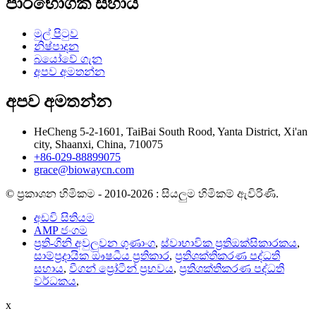
පාරිභෝගික සහාය
මුල් පිටුව
නිෂ්පාදන
බයෝවේ ගැන
අපව අමතන්න
අපව අමතන්න
HeCheng 5-2-1601, TaiBai South Rood, Yanta District, Xi'an
city, Shaanxi, China, 710075
+86-029-88899075
grace@biowaycn.com
© ප්‍රකාශන හිමිකම - 2010-2026 : සියලුම හිමිකම් ඇවිරිණි.
අඩවි සිතියම
AMP ජංගම
ප්‍රති-ගිනි අවුලුවන ගුණාංග
,
ස්වාභාවික ප්‍රතිඔක්සිකාරකය
,
සාම්ප්‍රදායික ඖෂධීය ප්‍රතිකාර
,
ප්‍රතිශක්තිකරණ පද්ධති
සහාය
,
වීගන් ප්‍රෝටීන් ප්‍රභවය
,
ප්‍රතිශක්තිකරණ පද්ධති
වර්ධකය
,
x