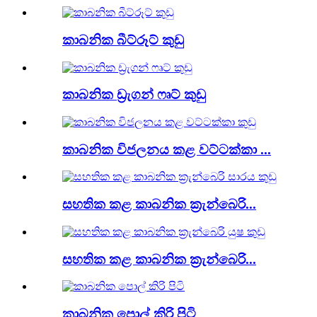
කාබනික බීට්රූට් කුඩු
කාබනික ඩ්‍රැගන් ෆෘට් කුඩු
කාබනික විජලනය කළ වට්ටක්කා ...
සහතික කළ කාබනික ක්‍රැන්බෙරි...
සහතික කළ කාබනික ක්‍රැන්බෙරි...
කාබනික පොල් කිරි පිටි