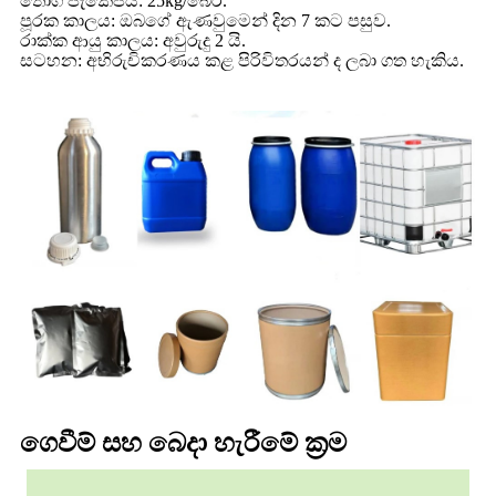
තොග පැකේජය: 25kg/බෙර.
පූරක කාලය: ඔබගේ ඇණවුමෙන් දින 7 කට පසුව.
රාක්ක ආයු කාලය: අවුරුදු 2 යි.
සටහන: අභිරුචිකරණය කළ පිරිවිතරයන් ද ලබා ගත හැකිය.
ගෙවීම් සහ බෙදා හැරීමේ ක්‍රම