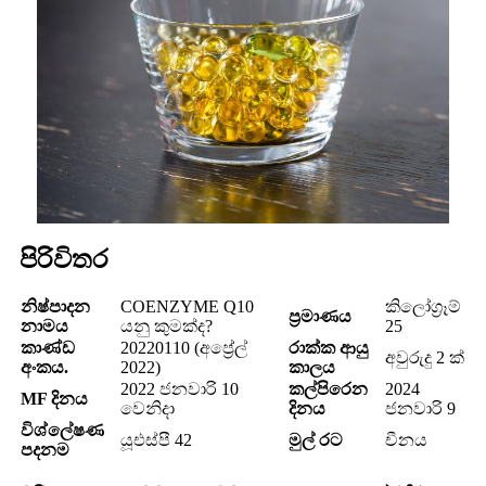
පිරිවිතර
නිෂ්පාදන
COENZYME Q10
කිලෝග්‍රෑම්
ප්‍රමාණය
නාමය
යනු කුමක්ද?
25
කාණ්ඩ
20220110 (අප්‍රේල්
රාක්ක ආයු
අවුරුදු 2 ක්
අංකය.
2022)
කාලය
2022 ජනවාරි 10
කල්පිරෙන
2024
MF දිනය
වෙනිදා
දිනය
ජනවාරි 9
විශ්ලේෂණ
යූඑස්පී 42
මුල් රට
චීනය
පදනම