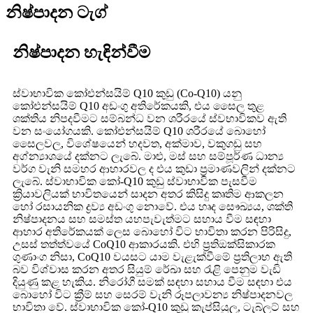
නිෂ්පාදන ටැග්
නිෂ්පාදන හැඳින්වීම
ස්වාභාවික කෝඑන්සයිම් Q10 කුඩු (Co-Q10) යනු
කෝඑන්සයිම් Q10 අඩංගු අතිරේකයකි, එය සෛල තුළ
ශක්තිය නිපදවීමට සම්බන්ධ වන ශරීරයේ ස්වභාවිකව ඇති
වන සංයෝගයකි. කෝඑන්සයිම් Q10 ශරීරයේ බොහෝ
සෛලවල, විශේෂයෙන් හදවත, අක්මාව, වකුගඩු සහ
අග්න්‍යාශයේ දක්නට ලැබේ. මාළු, මස් සහ සම්පූර්ණ ධාන්‍ය
වර්ග වැනි සමහර ආහාරවල ද එය කුඩා ප්‍රමාණවලින් දක්නට
ලැබේ. ස්වාභාවික කෝ-Q10 කුඩු ස්වාභාවික පැසවීම
ක්‍රියාවලියක් භාවිතයෙන් සාදන අතර කිසිදු කෘතිම ආකලන
හෝ රසායනික ද්‍රව්‍ය අඩංගු නොවේ. එය හෘද සෞඛ්‍යය, ශක්ති
නිෂ්පාදනය සහ සමස්ත යහපැවැත්මට සහාය වීම සඳහා
ආහාර අතිරේකයක් ලෙස බොහෝ විට භාවිතා කරන පිරිසිදු,
උසස් තත්ත්වයේ CoQ10 ආකාරයකි. එහි ප්‍රතිඔක්සිකාරක
ගුණාංග නිසා, CoQ10 වයසට යාම වැළැක්වීමේ ප්‍රතිලාභ ඇති
බව විශ්වාස කරන අතර සියුම් රේඛා සහ රැළි පෙනුම වැඩි
දියුණු කළ හැකිය. නිරෝගී සමක් සඳහා සහාය වීම සඳහා එය
බොහෝ විට ක්‍රීම් සහ සෙරම් වැනි රූපලාවන්‍ය නිෂ්පාදනවල
භාවිතා වේ. ස්වාභාවික කෝ-Q10 කුඩු කැප්සියුල, ටැබ්ලට් සහ