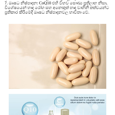
7. ඖෂධ නිෂ්පාදන: CoQ10 එහි විභව සෞඛ්‍ය ප්‍රතිලාභ නිසා,
විශේෂයෙන් හෘද රෝග සහ අනෙකුත් හෘද වාහිනී තත්වයන්ට
ප්‍රතිකාර කිරීමේදී ඖෂධ නිෂ්පාදනවල භාවිතා වේ.