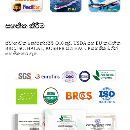
සහතික කිරීම
ස්වාභාවික කෝඑන්සයිම් Q10 කුඩු USDA සහ EU කාබනික,
BRC, ISO, HALAL, KOSHER සහ HACCP සහතික මගින්
සහතික කර ඇත.