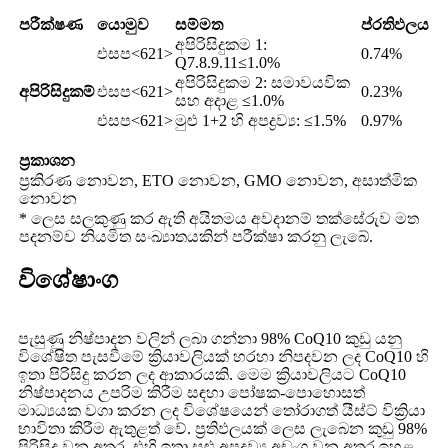
පරීක්ෂණ
යොමුව
සම්මත
ප්රතිඵලය
අපිරිසිදුකම 1:
එසප<621>
0.74%
Q7.8.9.11≤1.0%
අපිරිසිදුකම 2: සමාවයවික
අපිරිසිදුකම්
එසප<621>
0.23%
සහ අදාළ ≤1.0%
එසප<621>
මුළු 1+2 හි අපද්‍රව්‍ය: ≤1.5%
0.97%
ප්‍රකාශන
ප්‍රකිරණ නොවන, ETO නොවන, GMO නොවන, අසාත්මික
නොවන
* ලෙස සලකුණු කර ඇති අයිතමය අවදානම් තක්සේරුව මත
පදනම්ව නියමිත සංඛ්‍යාතයකින් පරීක්ෂා කරනු ලැබේ.
විශේෂාංග
පැසුණු නිෂ්පාදන වලින් ලබා ගන්නා 98% CoQ10 කුඩු යනු
විශේෂිත පැසවීමේ ක්‍රියාවලියක් හරහා නිපදවන ලද CoQ10 හි
ඉතා පිරිසිදු කරන ලද ආකාරයකි. මෙම ක්‍රියාවලියට CoQ10
නිෂ්පාදනය උපරිම කිරීම සඳහා පෝෂක-පොහොසත්
මාධ්‍යයක වගා කරන ලද විශේෂයෙන් තෝරාගත් යීස්ට් වික්‍රියා
භාවිතා කිරීම ඇතුළත් වේ. ප්‍රතිඵලයක් ලෙස ලැබෙන කුඩු 98%
පිරිසිදු වන අතර, එහි ඉතා සුළු අපද්‍රව්‍ය අඩංගු වන අතර ඉහළ