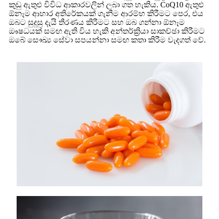
කුඩු ඇතුළු විවිධ ආකාරවලින් ලබා ගත හැකිය. CoQ10 ඇතුළු
ඕනෑම ආහාර අතිරේකයක් ගැනීම ආරම්භ කිරීමට පෙර, එය
ඔබට සුදුසු දැයි තීරණය කිරීමට සහ ඔබ ගන්නා ඕනෑම
ඖෂධයක් සමඟ ඇති විය හැකි අන්තර්ක්‍රියා සාකච්ඡා කිරීමට
ඔබේ සෞඛ්‍ය සේවා සපයන්නා සමඟ කතා කිරීම වැදගත් වේ.