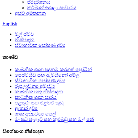
ප්රදර්ශනය
කර්මාන්තශාලා සංචාරය
අපව අමතන්න
English
මුල් පිටුව
නිෂ්පාදන
ස්වාභාවික පෝෂණ ද්‍රව්‍ය
කාණ්ඩ
කාබනික ශාක පදනම් කරගත් ප්‍රෝටීන්
පෙප්ටයිඩ සහ ඇමයිනෝ අම්ල
ස්වාභාවික පෝෂණ ද්‍රව්‍ය
රූපලාවන්‍ය අමුද්‍රව්‍ය
කාබනික හතු නිෂ්පාදන
කාබනික ශාක සාරය
පළතුරු සහ එළවළු කුඩු
ආහාර ද්‍රව්‍ය
ශාක අත්‍යවශ්‍ය තෙල්
ඖෂධ පැළෑටි සහ කුළුබඩු සහ මල් තේ
විශේෂාංග නිෂ්පාදන