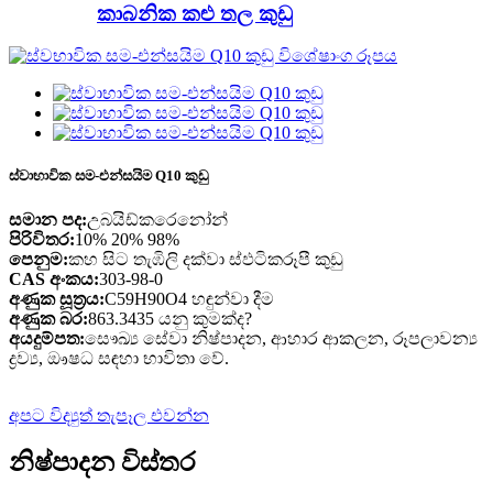
කාබනික කළු තල කුඩු
ස්වාභාවික සම-එන්සයිම Q10 කුඩු
සමාන පද:
උබයිඩ්කරෙනෝන්
පිරිවිතර:
10% 20% 98%
පෙනුම:
කහ සිට තැඹිලි දක්වා ස්ඵටිකරූපී කුඩු
CAS අංකය:
303-98-0
අණුක සූත්‍රය:
C59H90O4 හඳුන්වා දීම
අණුක බර:
863.3435 යනු කුමක්ද?
අයදුම්පත:
සෞඛ්‍ය සේවා නිෂ්පාදන, ආහාර ආකලන, රූපලාවන්‍ය
ද්‍රව්‍ය, ඖෂධ සඳහා භාවිතා වේ.
අපට විද්‍යුත් තැපෑල එවන්න
නිෂ්පාදන විස්තර