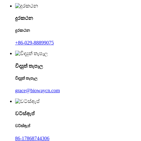
දුරකථන
දුරකථන
+86-029-88899075
විද්‍යුත් තැපෑල
විද්‍යුත් තැපෑල
grace@biowaycn.com
වට්ස්ඇප්
වට්ස්ඇප්
86-17868744306