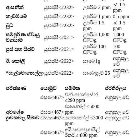
＜ 1.5
ආසනික්
යූඑස්පී<2232>
උපරිම 2 ppm
ppm
කැඩ්මියම්
යූඑස්පී<2232>
උපරිම 1 ppm
0.5 ppm
උපරිම 1.5
＜ 1.5
බුධ
යූඑස්පී<2232>
ppm
ppm
සම්පූර්ණ ස්වායු
උපරිම 1,000
1,000
යූඑස්පී<2021>
ව්‍යායාම
CFU/g
CFU/g
උපරිම 100
100
පුස් සහ යීස්ට්
යූඑස්පී<2021>
CFU/g
CFU/g
අනුකූල
ඊ. කෝලි
යූඑස්පී<2022>
සෘණ/1g
වේ
අනුකූල
*සැල්මොනෙල්ලා
යූඑස්පී<2022>
සෘණ/ග්‍රෑම් 25
වේ
පරීක්ෂණ
යොමුව
සම්මත
ප්රතිඵලය
එන්-හෙක්සේන්
එසප<467>
අනුකූල වේ
≤290 ppm
එතනෝල් ≤5000
අවශේෂ
එසප<467>
ppm
අනුකූල වේ
ද්‍රාවකවල සීමාව
එසප<467>
මෙතනෝල් ≤3000
අනුකූල වේ
ppm
අයිසොප්‍රොපයිල්
එසප<467>
අනුකූල වේ
ඊතර් ≤ 800 ppm