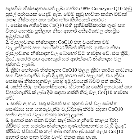
පැසවීම නිෂ්පාදනයෙන් ලබා ගන්නා 98% Coenzyme Q10 කුඩු
පුළුල් පරාසයක යෙදුම් ඇත. මෙම කුඩු භාවිතා කරන වඩාත්
පොදු නිෂ්පාදන සහ කර්මාන්ත කිහිපයක් අතරට:
1. පෝෂණ අතිරේක: CoQ10 එහි ප්‍රතිඔක්සිකාරක ගුණ සහ
විභව සෞඛ්‍ය ප්‍රතිලාභ නිසා ආහාර අතිරේකවල ජනප්‍රිය
අමුද්‍රව්‍යයකි.
2. රූපලාවන්‍ය නිෂ්පාදන: CoQ10 එහි වයස්ගත වීම
වැළැක්වීමේ සහ මොයිස්චරයිසින් කිරීමේ ගුණාංග නිසා
රූපලාවන්‍ය නිෂ්පාදනවල බොහෝ විට භාවිතා වේ. එය ක්‍රීම්,
දියර, සෙරම් සහ අනෙකුත් සම ආරක්ෂණ නිෂ්පාදන වල
දක්නට ලැබේ.
3. ක්‍රීඩා පෝෂණ නිෂ්පාදන: CoQ10 මලල ක්‍රීඩා කාර්ය සාධනය
සහ විඳදරාගැනීම වැඩි දියුණු කරන බව සැලකේ, එය ක්‍රීඩා
පෝෂණ නිෂ්පාදනවල පොදු අමුද්‍රව්‍යයක් බවට පත් කරයි.
4. ශක්ති තීරු: පාරිභෝගිකයාට ස්වභාවික ශක්ති ප්‍රභවයක් සහ
විඳදරාගැනීමක් ලබා දීම සඳහා ශක්ති තීරු වල CoQ10 භාවිතා
වේ.
5. සත්ව ආහාර: පශු සම්පත් සහ කුකුළු මස් වල සමස්ත
සෞඛ්‍යය සහ යහපැවැත්ම වැඩිදියුණු කිරීම සඳහා CoQ10
සත්ව ආහාර වලට එකතු කරනු ලැබේ.
6. ආහාර සහ පාන වර්ග: කල් තබා ගැනීමේ කාලය දීර්ඝ
කිරීමට සහ සමස්ත නිෂ්පාදන ගුණාත්මකභාවය වැඩි දියුණු
කිරීමට ස්වභාවික කල් තබා ගන්නා ද්‍රව්‍යයක් ලෙස CoQ10
ආහාර සහ පාන වර්ග වලට එකතු කළ හැක.