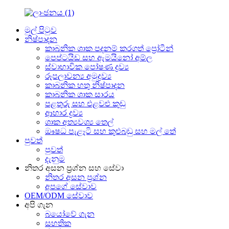
මුල් පිටුව
නිෂ්පාදන
කාබනික ශාක පදනම් කරගත් ප්‍රෝටීන්
පෙප්ටයිඩ සහ ඇමයිනෝ අම්ල
ස්වාභාවික පෝෂණ ද්‍රව්‍ය
රූපලාවන්‍ය අමුද්‍රව්‍ය
කාබනික හතු නිෂ්පාදන
කාබනික ශාක සාරය
පළතුරු සහ එළවළු කුඩු
ආහාර ද්‍රව්‍ය
ශාක අත්‍යවශ්‍ය තෙල්
ඖෂධ පැළෑටි සහ කුළුබඩු සහ මල් තේ
පුවත්
පුවත්
දැනුම
නිතර අසන ප්‍රශ්න සහ සේවා
නිතර අසන ප්‍රශ්න
අපගේ සේවාව
OEM/ODM සේවාව
අපි ගැන
බයෝවේ ගැන
සහතික