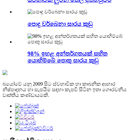
පොදු වර්බෙනා සාරය කුඩු
98% ඉහළ අන්තර්ගතයක් සහිත
යොහිම්බේ පොතු සාරය කුඩු
බයෝවේ යනු 2009 සිට ස්වභාවික හා කාබනික ආහාර
නිෂ්පාදනය හා සැපයීම සඳහා කැපවී සිටින ඉතා ගෞරවනීය
වෘත්තීය කණ්ඩායමකි.