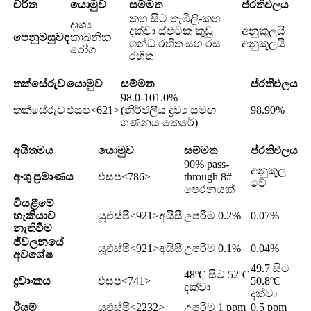
චරිත
යොමුව
සම්මත
ප්රතිඵලය
කහ සිට තැඹිලි-කහ
දෘශ්‍ය
දක්වා ස්ඵටික කුඩු
අනුකූලයි
පෙනුම
සුවඳ
කාබනික
ගන්ධ රහිත සහ රස
අනුකූලයි
රෝග
රහිත
තක්සේරුව
යොමුව
සම්මත
ප්රතිඵලය
98.0-101.0%
තක්සේරුව
එසප<621>
(නිර්ජලීය ද්‍රව්‍ය සමඟ
98.90%
ගණනය කෙරේ)
අයිතමය
යොමුව
සම්මත
ප්රතිඵලය
90% pass-
අනුකූල
අංශු ප්‍රමාණය
එසප<786>
through 8#
වේ
පෙරනයක්
වියළීමේ
හැකියාව
යූඑස්පී<921>අයිසී
උපරිම 0.2%
0.07%
නැතිවීම
ජ්වලනයේ
යූඑස්පී<921>අයිසී
උපරිම 0.1%
0.04%
අවශේෂ
49.7 සිට
48℃ සිට 52℃
ද්‍රවාංකය
එසප<741>
50.8℃
දක්වා
දක්වා
ඊයම්
යූඑස්පී<2232>
උපරිම 1 ppm
0.5 ppm