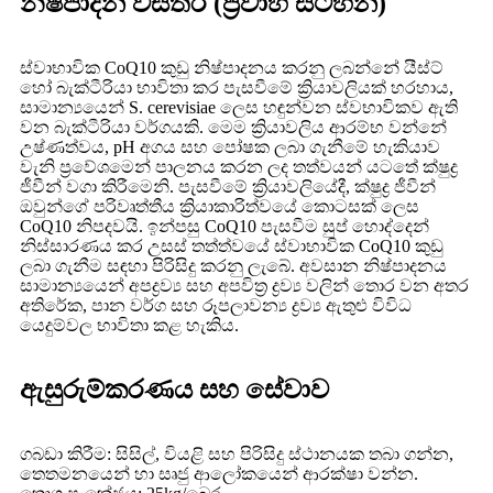
නිෂ්පාදන විස්තර (ප්‍රවාහ සටහන)
ස්වාභාවික CoQ10 කුඩු නිෂ්පාදනය කරනු ලබන්නේ යීස්ට්
හෝ බැක්ටීරියා භාවිතා කර පැසවීමේ ක්‍රියාවලියක් හරහාය,
සාමාන්‍යයෙන් S. cerevisiae ලෙස හඳුන්වන ස්වභාවිකව ඇති
වන බැක්ටීරියා වර්ගයකි. මෙම ක්‍රියාවලිය ආරම්භ වන්නේ
උෂ්ණත්වය, pH අගය සහ පෝෂක ලබා ගැනීමේ හැකියාව
වැනි ප්‍රවේශමෙන් පාලනය කරන ලද තත්වයන් යටතේ ක්ෂුද්‍ර
ජීවීන් වගා කිරීමෙනි. පැසවීමේ ක්‍රියාවලියේදී, ක්ෂුද්‍ර ජීවීන්
ඔවුන්ගේ පරිවෘත්තීය ක්‍රියාකාරිත්වයේ කොටසක් ලෙස
CoQ10 නිපදවයි. ඉන්පසු CoQ10 පැසවීම සුප් හොද්දෙන්
නිස්සාරණය කර උසස් තත්ත්වයේ ස්වාභාවික CoQ10 කුඩු
ලබා ගැනීම සඳහා පිරිසිදු කරනු ලැබේ. අවසාන නිෂ්පාදනය
සාමාන්‍යයෙන් අපද්‍රව්‍ය සහ අපවිත්‍ර ද්‍රව්‍ය වලින් තොර වන අතර
අතිරේක, පාන වර්ග සහ රූපලාවන්‍ය ද්‍රව්‍ය ඇතුළු විවිධ
යෙදුම්වල භාවිතා කළ හැකිය.
ඇසුරුම්කරණය සහ සේවාව
ගබඩා කිරීම: සිසිල්, වියළි සහ පිරිසිදු ස්ථානයක තබා ගන්න,
තෙතමනයෙන් හා සෘජු ආලෝකයෙන් ආරක්ෂා වන්න.