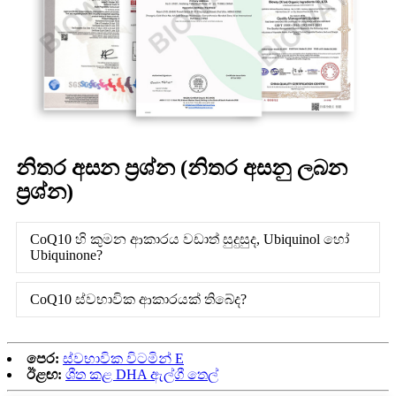
නිතර අසන ප්‍රශ්න (නිතර අසනු ලබන
ප්‍රශ්න)
CoQ10 හි කුමන ආකාරය වඩාත් සුදුසුද, Ubiquinol හෝ
Ubiquinone?
CoQ10 ස්වභාවික ආකාරයක් තිබේද?
පෙර:
ස්වභාවික විටමින් E
ඊළඟ:
ශීත කළ DHA ඇල්ගී තෙල්