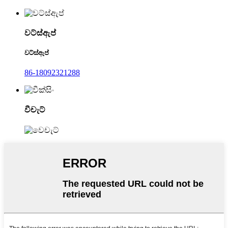
වට්ස්ඇප්
වට්ස්ඇප්
86-18092321288
වීචැට්