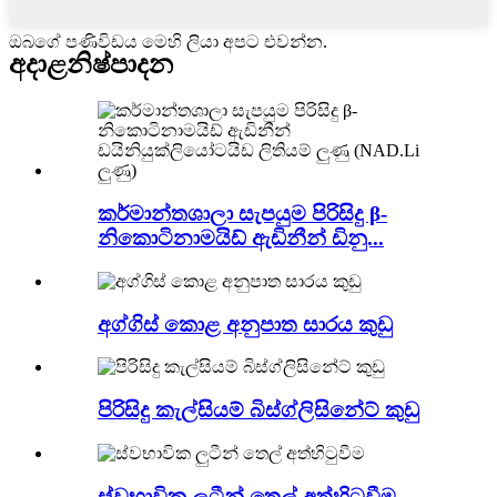
ඔබගේ පණිවිඩය මෙහි ලියා අපට එවන්න.
අදාළ
නිෂ්පාදන
කර්මාන්තශාලා සැපයුම පිරිසිදු β-
නිකොටිනාමයිඩ් ඇඩිනීන් ඩිනු...
අග්ගිස් කොළ අනුපාත සාරය කුඩු
පිරිසිදු කැල්සියම් බිස්ග්ලිසිනේට් කුඩු
ස්වභාවික ලුටීන් තෙල් අත්හිටුවීම