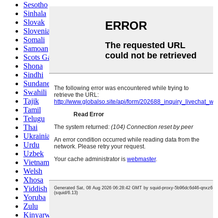
Sesotho
Sinhala
Slovak
Slovenian
Somali
Samoan
Scots Gaelic
Shona
Sindhi
Sundanese
Swahili
Tajik
Tamil
Telugu
Thai
Ukrainian
Urdu
Uzbek
Vietnamese
Welsh
Xhosa
Yiddish
Yoruba
Zulu
Kinyarwanda