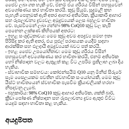
ජෛව ලබා ගත හැකි වේ, එනම් එය ශරීරය විසින් පහසුවෙන්
අවශෝෂණය කර භාවිතා කරයි. කුඩු සියුම්, සුදුමැලි කහ
පැහැති පෙනුමක් ඇති අතර ආහාර අතිරේක, ක්‍රියාකාරී ආහාර
සහ රූපලාවන්‍ය ද්‍රව්‍යවල අමුද්‍රව්‍යයක් ලෙස බහුලව භාවිතා
වේ. පැසවීමෙන් ලබා ගන්නා 98% CoQ10 කුඩු වල කැපී
පෙනෙන ලක්ෂණ කිහිපයක් අතරට:
- ඉහළ සංශුද්ධතාවය: මෙම කුඩු අවම අපද්‍රව්‍ය සමඟ ඉතා
පිරිසිදු කර ඇති අතර, එය පුළුල් පරාසයක යෙදීම් සඳහා
ආරක්ෂිත සහ ඵලදායී අමුද්‍රව්‍යයක් බවට පත් කරයි.
- ඉහළ ජෛව උපයෝගීතාව: මෙම කුඩු ශරීරය විසින්
පහසුවෙන් අවශෝෂණය කර භාවිතා කරයි, එනම් අතිරේක
හෝ නිෂ්පාදන වලට ඇතුළත් කළ විට උපරිම ප්‍රතිලාභ ලබා දිය
හැකිය.
- ස්වාභාවික සම්භවය: කෝඑන්සයිම් Q10 යනු මිනිස් සිරුරේ
සෑම සෛලයකම පවතින ස්වභාවික සංයෝගයකි, මෙම කුඩු
යීස්ට් භාවිතයෙන් ස්වභාවික පැසවීම ක්‍රියාවලියක් හරහා
නිපදවනු ලැබේ.
- බහුකාර්ය: 98% CoQ10 කුඩු ආහාර අතිරේක, ශක්ති බාර්,
ක්‍රීඩා පෝෂණ නිෂ්පාදන සහ රූපලාවන්‍ය ද්‍රව්‍ය ඇතුළු විවිධ
යෙදුම් සඳහා භාවිතා කළ හැකිය.
අයදුම්පත