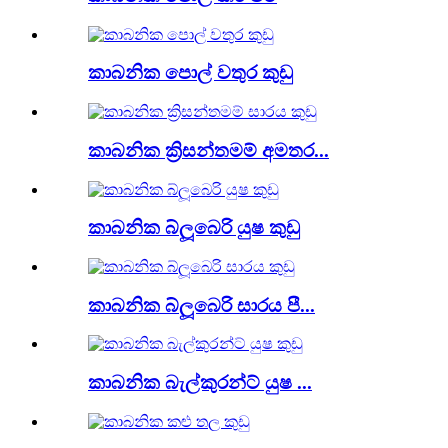
කාබනික පොල් වතුර කුඩු
කාබනික ක්‍රිසන්තමම් අමතර...
කාබනික බ්ලූබෙරි යුෂ කුඩු
කාබනික බ්ලූබෙරි සාරය පී...
කාබනික බැල්කුරන්ට් යුෂ ...