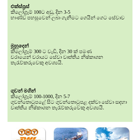
එක්ස්ප්‍රස්
කිලෝග්‍රෑම් 100ට අඩු, දින 3-5
භාණ්ඩ පහසුවෙන් ලබා ගැනීමට ගෙයින් ගෙට සේවාව
මුහුදෙන්
කිලෝග්‍රෑම් 300 ට වැඩි, දින 30 ක් පමණ
වරායෙන් වරායට සේවා වෘත්තීය නිෂ්කාශන
තැරැව්කරුවෙකු අවශ්‍යයි.
ගුවන් මගින්
කිලෝග්‍රෑම් 100-1000, දින 5-7
ගුවන්තොටුපළේ සිට ගුවන්තොටුපළ දක්වා සේවා සඳහා
වෘත්තීය නිෂ්කාශන තැරැව්කරුවෙකු අවශ්‍යයි.