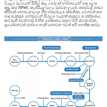
වියළා, ජලයෙන් සිසිල් කළ මෝලක් භාවිතයෙන් මෘදු ලෙස
කුඩු කර HPMC කැප්සියුලවලට පුරවනු ලැබේ. අතරමැදි ගබඩා
කිරීමක් නොමැත (උදා: ශීත ගබඩාවල). ක්ෂණික, වේගවත් සහ
මෘදු සැකසුම් හේතුවෙන් සියලුම වැදගත් අමුද්‍රව්‍ය සංරක්ෂණය
කර ඇති බවත් හතු මිනිස් පෝෂණය සඳහා එහි ස්වාභාවික,
ප්‍රයෝජනවත් ගුණාංග නැති නොවන බවත් අපි සහතික කරමු.