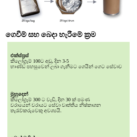
ගෙවීම් සහ බෙදා හැරීමේ ක්‍රම
එක්ස්ප්‍රස්
කිලෝග්‍රෑම් 100ට අඩු, දින 3-5
භාණ්ඩ පහසුවෙන් ලබා ගැනීමට ගෙයින් ගෙට සේවාව
මුහුදෙන්
කිලෝග්‍රෑම් 300 ට වැඩි, දින 30 ක් පමණ
වරායෙන් වරායට සේවා වෘත්තීය නිෂ්කාශන
තැරැව්කරුවෙකු අවශ්‍යයි.