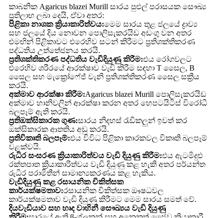
කාබනික Agaricus blazei Murill සාරය පුළුල් පරාසයක සෞඛ්‍ය
ප්‍රතිලාභ ලබා දෙයි, ඒවා අතර:
පිළිකා නාශක ක්‍රියාකාරිත්වය:
මෙම සාරය තුළ ජලයේ ද්‍රාව්‍ය
සහ ජලයේ දිය නොවන පොලිසැකරයිඩ අඩංගු වන අතර
එමඟින් පිළිකාවට එරෙහිව සටන් කිරීමට ප්‍රතිශක්තිකරණ
පද්ධතිය උත්තේජනය කරයි.
ප්‍රතිශක්තිකරණ පද්ධතිය වැඩිදියුණු කිරීම:
එය රෝගවලට
එරෙහිව ශරීරයේ ආරක්ෂාව වැඩි කිරීම සඳහා T සෛල, B
සෛල සහ මැක්‍රෝෆේජ් වැනි ප්‍රතිශක්තිකරණ සෛල සක්‍රීය
කරයි.
අක්මාව ආරක්ෂා කිරීම:
Agaricus blazei Murill පොලිසැකරයිඩ
අක්මාව හානිවලින් ආරක්ෂා කරන අතර හෙපටයිටිස් විරෝධී
බලපෑම් ඇති කරයි.
ප්‍රතිඔක්සිකාරක ගුණ:
සාරය නිදහස් රැඩිකලුන් ඉවත් කර
ඔක්සිකාරක ආතතිය අඩු කරයි.
ප්‍රතිවිකෘති බලපෑම්:
එය විවිධ පිළිකා කාරකවල විකෘති බලපෑම්
වළක්වයි.
රුධිර සංසරණ ක්‍රියාකාරිත්වය වැඩි දියුණු කිරීම:
එය ඇටමිදුළු
රක්තපාත ක්‍රියාකාරිත්වය වැඩි දියුණු කළ හැකි අතර පර්යන්ත
රුධිර පරාමිතීන් සාමාන්‍යකරණය කළ හැකිය.
වැඩිදියුණු කළ රසායනික චිකිත්සක
කාර්යක්ෂමතාව:
රසායනික චිකිත්සක ඖෂධවල
කාර්යක්ෂමතාව වැඩි දියුණු කිරීමට මෙම සාරය සමත් වේ.
දියවැඩියාව සහ හෘද වාහිනී සෞඛ්‍යය වැඩි දියුණු
කිරීම:
සාරයේ ඇති β-ග්ලූකන් සහ අනෙකුත් ජෛව ක්‍රියාකාරී