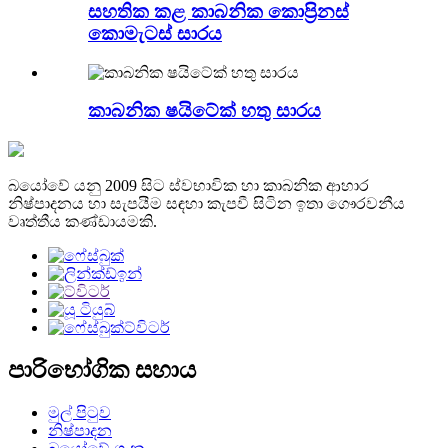
සහතික කළ කාබනික කොප්‍රිනස්
කොමැටස් සාරය
කාබනික ෂයිටේක් හතු සාරය
බයෝවේ යනු 2009 සිට ස්වභාවික හා කාබනික ආහාර
නිෂ්පාදනය හා සැපයීම සඳහා කැපවී සිටින ඉතා ගෞරවනීය
වෘත්තීය කණ්ඩායමකි.
පාරිභෝගික සහාය
මුල් පිටුව
නිෂ්පාදන