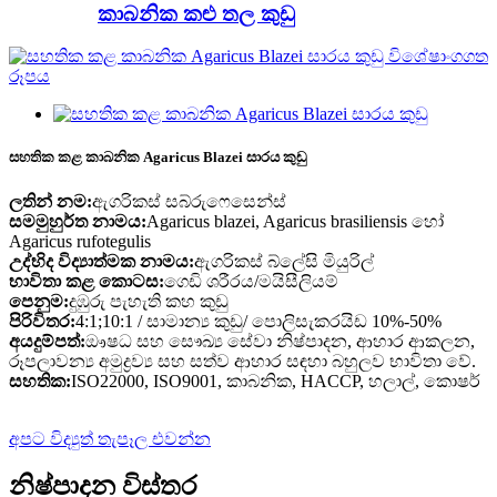
කාබනික කළු තල කුඩු
සහතික කළ කාබනික Agaricus Blazei සාරය කුඩු
ලතින් නම:
ඇගරිකස් සබ්රුෆෙසෙන්ස්
සමමුහුර්ත නාමය:
Agaricus blazei, Agaricus brasiliensis හෝ
Agaricus rufotegulis
උද්භිද විද්‍යාත්මක නාමය:
ඇගරිකස් බ්ලේසි මියුරිල්
භාවිතා කළ කොටස:
ගෙඩි ශරීරය/මයිසීලියම්
පෙනුම:
දුඹුරු පැහැති කහ කුඩු
පිරිවිතර:
4:1;10:1 / සාමාන්‍ය කුඩු/ පොලිසැකරයිඩ 10%-50%
අයදුම්පත්:
ඖෂධ සහ සෞඛ්‍ය සේවා නිෂ්පාදන, ආහාර ආකලන,
රූපලාවන්‍ය අමුද්‍රව්‍ය සහ සත්ව ආහාර සඳහා බහුලව භාවිතා වේ.
සහතික:
ISO22000, ISO9001, කාබනික, HACCP, හලාල්, කොෂර්
අපට විද්‍යුත් තැපෑල එවන්න
නිෂ්පාදන විස්තර