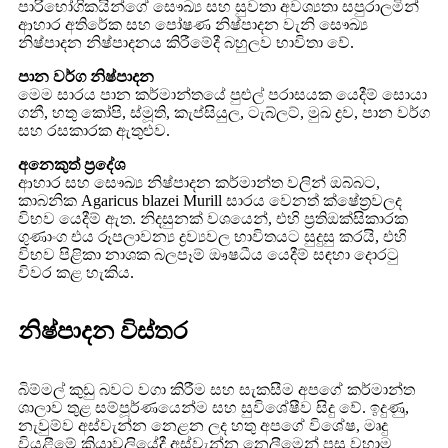
පාරිභෝගිකයින්ගේ සෞඛ්‍ය සහ සුවතා අවශ්‍යතා සපුරාලමින්
ආහාර අතිරේක සහ පෝෂණ නිෂ්පාදන වැනි සෞඛ්‍ය
නිෂ්පාදන නිෂ්පාදනය කිරීමේදී බහුලව භාවිතා වේ.
පාන වර්ග නිෂ්පාදන
මෙම සාරය පාන කර්මාන්තයේ පුළුල් පරාසයක යෙදීම් සොයා
ගනී, හතු කෝපි, ස්මූති, කැප්සියුල, ටැබ්ලට්, මුඛ ද්‍රව, පාන වර්ග
සහ රසකාරක ඇතුළුව.
අනෙකුත් ප්‍රදේශ
ආහාර සහ සෞඛ්‍ය නිෂ්පාදන කර්මාන්ත වලින් ඔබ්බට,
කාබනික Agaricus blazei Murill සාරය වෙනත් ක්ෂේත්‍රවලද
විභව යෙදීම් ඇත. නිදසුනක් වශයෙන්, එහි ප්‍රතිඔක්සිකාරක
ගුණාංග එය රූපලාවන්‍ය ද්‍රව්‍යවල භාවිතයට සුදුසු කරයි, එහි
විභව පිළිකා නාශක බලපෑම් ඖෂධීය යෙදීම් සඳහා දොරටු
විවර කළ හැකිය.
නිෂ්පාදන විස්තර
බිම්මල් කුඩු බවට වගා කිරීම සහ සැකසීම අපගේ කර්මාන්ත
ශාලාව තුළ සම්පූර්ණයෙන්ම සහ සුවිශේෂීව සිදු වේ. ඉදුණු,
නැවුම්ව අස්වැන්න නෙළන ලද හතු අපගේ විශේෂ, මෘදු
වියළීමේ ක්‍රියාවලියේදී අස්වැන්න නෙලීමෙන් පසු වහාම