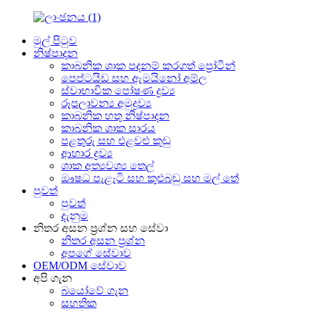
මුල් පිටුව
නිෂ්පාදන
කාබනික ශාක පදනම් කරගත් ප්‍රෝටීන්
පෙප්ටයිඩ සහ ඇමයිනෝ අම්ල
ස්වාභාවික පෝෂණ ද්‍රව්‍ය
රූපලාවන්‍ය අමුද්‍රව්‍ය
කාබනික හතු නිෂ්පාදන
කාබනික ශාක සාරය
පළතුරු සහ එළවළු කුඩු
ආහාර ද්‍රව්‍ය
ශාක අත්‍යවශ්‍ය තෙල්
ඖෂධ පැළෑටි සහ කුළුබඩු සහ මල් තේ
පුවත්
පුවත්
දැනුම
නිතර අසන ප්‍රශ්න සහ සේවා
නිතර අසන ප්‍රශ්න
අපගේ සේවාව
OEM/ODM සේවාව
අපි ගැන
බයෝවේ ගැන
සහතික