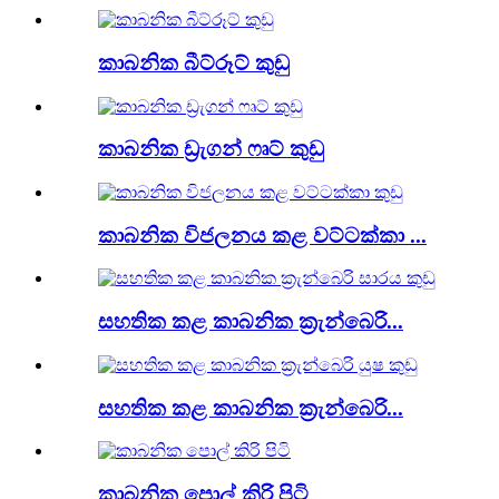
කාබනික බීට්රූට් කුඩු
කාබනික ඩ්‍රැගන් ෆෘට් කුඩු
කාබනික විජලනය කළ වට්ටක්කා ...
සහතික කළ කාබනික ක්‍රැන්බෙරි...
සහතික කළ කාබනික ක්‍රැන්බෙරි...
කාබනික පොල් කිරි පිටි