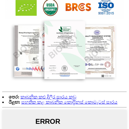
පෙර:
කාබනික කළු දිලීර සාරය කුඩු
ඊළඟ:
සහතික කළ කාබනික කොප්‍රිනස් කොමැටස් සාරය