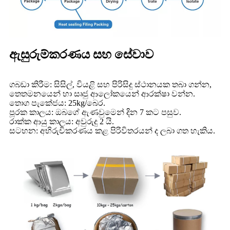
ඇසුරුම්කරණය සහ සේවාව
ගබඩා කිරීම: සිසිල්, වියළි සහ පිරිසිදු ස්ථානයක තබා ගන්න,
තෙතමනයෙන් හා සෘජු ආලෝකයෙන් ආරක්ෂා වන්න.
තොග පැකේජය: 25kg/බෙර.
පූරක කාලය: ඔබගේ ඇණවුමෙන් දින 7 කට පසුව.
රාක්ක ආයු කාලය: අවුරුදු 2 යි.
සටහන: අභිරුචිකරණය කළ පිරිවිතරයන් ද ලබා ගත හැකිය.