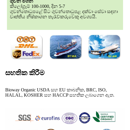
ගුවන් මගින්
කිලෝග්‍රෑම් 100-1000, දින 5-7
ගුවන්තොටුපළේ සිට ගුවන්තොටුපළ දක්වා සේවා සඳහා
වෘත්තීය නිෂ්කාශන තැරැව්කරුවෙකු අවශ්‍යයි.
සහතික කිරීම
Bioway Organic USDA සහ EU කාබනික, BRC, ISO,
HALAL, KOSHER සහ HACCP සහතික ලබාගෙන ඇත.