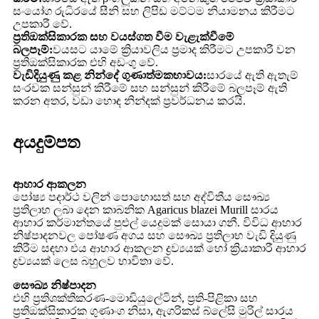
සංයෝග රුධිරයේ සීනි සහ ලිපිඩ මට්ටම නියාමනය කිරීමට
උපකාරී වේ.
ප්‍රතිඔක්සිකාරක සහ වයස්ගත වීම වැළැක්වීමේ
බලපෑම්:
වයසට යාමේ ක්‍රියාවලිය ප්‍රමාද කිරීමට උපකාරී වන
ප්‍රතිඔක්සිකාරක එහි අඩංගු වේ.
වැඩිදියුණු කළ නින්දේ ගුණාත්මකභාවය:
සාරයේ ඇති ඇතැම්
සංරචක සන්සුන් කිරීමේ සහ සන්සුන් කිරීමේ බලපෑම් ඇති
කරන අතර, වඩා හොඳ නින්දක් ප්‍රවර්ධනය කරයි.
අයදුම්පත
ආහාර ආකලන
පෝෂ්‍ය පදාර්ථ වලින් පොහොසත් සහ අද්විතීය සෞඛ්‍ය
ප්‍රතිලාභ ලබා දෙන කාබනික Agaricus blazei Murill සාරය
ආහාර කර්මාන්තයේ පුළුල් යෙදුමක් සොයා ගනී. විවිධ ආහාර
නිෂ්පාදනවල පෝෂණ අගය සහ සෞඛ්‍ය ප්‍රතිලාභ වැඩි දියුණු
කිරීම සඳහා එය ආහාර ආකලන ද්‍රව්‍යයක් හෝ ක්‍රියාකාරී ආහාර
ද්‍රව්‍යයක් ලෙස බහුලව භාවිතා වේ.
සෞඛ්‍ය නිෂ්පාදන
එහි ප්‍රතිශක්තිකරණ-මොඩියුලේටින්, ප්‍රති-පිළිකා සහ
ප්‍රතිඔක්සිකාරක ගුණාංග නිසා, ඇගරිකස් බ්ලේසි මුරිල් සාරය