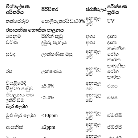
විශ්ලේෂණ
පරීක්ෂණ
පිරිවිතර
ප්රතිඵලය
අයිතමය
ක්‍රමය
අනුකූල
තක්සේරුව
පොලිසැකරයිඩ≥30%
UV
වේ
රසායනික භෞතික පාලනය
පෙනුම
සිහින් කුඩු
දෘශ්‍ය
දෘශ්‍ය
වර්ණ
දුඹුරු පැහැය
දෘශ්‍ය
දෘශ්‍ය
කාබනික
අනුකූල
සුවඳ
ලාක්ෂණික ඔසු
රෝග
වේ
කාරක
කාබනික
අනුකූල
රස
ලක්ෂණය
රෝග
වේ
කාරක
වියළීමේදී
අනුකූල
≤5.0%
එසප
සිදුවන පාඩුව
වේ
ජ්වලනය මත
අනුකූල
≤5.0%
එසප
ඉතිරි වීම
වේ
බැර ලෝහ
අනුකූල
මුළු බැර ලෝහ
≤10ppm
ඒඕඒසී
වේ
අනුකූල
ආසනික්
≤2ppm
ඒඕඒසී
වේ
අනුකූල