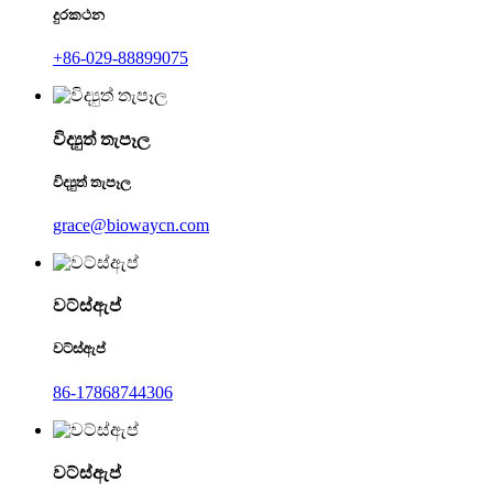
දුරකථන
+86-029-88899075
විද්‍යුත් තැපෑල
විද්‍යුත් තැපෑල
grace@biowaycn.com
වට්ස්ඇප්
වට්ස්ඇප්
86-17868744306
වට්ස්ඇප්