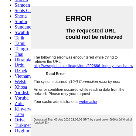
Samoan
Scots Gaelic
Shona
Sindhi
Sundanese
Swahili
Tajik
Tamil
Telugu
Thai
Ukrainian
Urdu
Uzbek
Vietnamese
Welsh
Xhosa
Yiddish
Yoruba
Zulu
Kinyarwanda
Tatar
Oriya
Turkmen
Uyghur