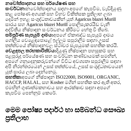
නවෝත්පාදනය සහ පර්යේෂණ සහ
සංවර්ධන:
නවෝත්පාදනය සඳහා අපගේ කැපවීම, වැඩිදියුණු
කළ පෝෂණ අගයක් සහ විභව චිකිත්සක ප්‍රතිලාභ ලබා
දෙමින් ඉහළ සංශුද්ධතාවයකින් යුත් Agaricus blazei Murill
සාරය සහ Agaricus blazei Murill පොලිසැකරයිඩ වැනි
අද්විතීය නිෂ්පාදන සංවර්ධනය කිරීමට හේතු වී තිබේ.
සම්පූර්ණ සැපයුම් දාමය:
අපගේ ඒකාබද්ධ සැපයුම් දාමය
ගෝලීය වෙළෙඳපොළේ ඉල්ලුම සපුරාලීම සඳහා උසස්
තත්ත්වයේ නිෂ්පාදනවල ස්ථාවර සැපයුමක් සහතික කරයි.
වෙළඳපල තරඟකාරිත්වය:
දියුණු නිෂ්පාදන පහසුකම් සහ
පළපුරුදු පර්යේෂණ සහ සංවර්ධන කණ්ඩායමක් සමඟින්,
අපගේ ගනුදෙනුකරුවන්ගේ විවිධ අවශ්‍යතා සපුරාලීම සඳහා
අපි නිරන්තරයෙන් උසස් තත්ත්වයේ, උසස් සංශුද්ධතාවයෙන්
යුත් සාරය ලබා දෙන්නෙමු.
සහතික:
අපගේ නිෂ්පාදන ISO22000, ISO9001, ORGANIC,
HACCP, HALAL, සහ Kosher මගින් සහතික කර ඇති අතර,
එමඟින් ගුණාත්මකභාවය සහ ආරක්ෂාව සඳහා අපගේ
කැපවීම පෙන්නුම් කෙරේ.
මෙම පෝෂ්‍ය පදාර්ථ හා සම්බන්ධ සෞඛ්‍ය
ප්‍රතිලාභ