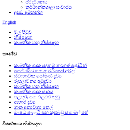
ප්රදර්ශනය
කර්මාන්තශාලා සංචාරය
අපව අමතන්න
English
මුල් පිටුව
නිෂ්පාදන
කාබනික හතු නිෂ්පාදන
කාණ්ඩ
කාබනික ශාක පදනම් කරගත් ප්‍රෝටීන්
පෙප්ටයිඩ සහ ඇමයිනෝ අම්ල
ස්වාභාවික පෝෂණ ද්‍රව්‍ය
රූපලාවන්‍ය අමුද්‍රව්‍ය
කාබනික හතු නිෂ්පාදන
කාබනික ශාක සාරය
පළතුරු සහ එළවළු කුඩු
ආහාර ද්‍රව්‍ය
ශාක අත්‍යවශ්‍ය තෙල්
ඖෂධ පැළෑටි සහ කුළුබඩු සහ මල් තේ
විශේෂාංග නිෂ්පාදන