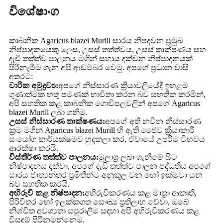
විශේෂාංග
කාබනික Agaricus blazei Murill සාරය නිපදවන ප්‍රමුඛ
නිෂ්පාදකයෙකු ලෙස, උසස් තත්ත්වය, උසස් තාක්ෂණය සහ
දැඩි තත්ත්ව පාලනය මගින් සහාය දක්වන නිෂ්පාදනයක්
පිරිනැමීම ගැන අපි ආඩම්බර වෙමු. අපගේ ප්‍රධාන වාසි
අතරට:
වාරික අමුද්‍රව්‍ය:
අපගේ නිස්සාරණ ක්‍රියාවලියේදී ඉහළම
ගුණාත්මක හතු පමණක් භාවිතා කරන බව සහතික කරමින්,
අපි සහතික කළ කාබනික ගොවිපලවලින් අපගේ Agaricus
blazei Murill ලබා ගනිමු.
උසස් නිස්සාරණ තාක්ෂණය:
අපගේ අති නවීන නිස්සාරණ
ක්‍රම මගින් Agaricus blazei Murill හි ඇති ජෛව ක්‍රියාකාරී
සංයෝග කාර්යක්ෂමව හුදකලා කර, ඒවායේ උපරිම විභවය
ආරක්ෂා කරයි.
විස්තීර්ණ තත්ත්ව පාලනය:
මූලාශ්‍ර ලබා ගැනීමේ සිට
නිෂ්පාදනය දක්වා, අපගේ දැඩි තත්ත්ව පාලන පද්ධතිය අපගේ
සාරය ජාත්‍යන්තර ප්‍රමිතීන්ට අනුකූල වන හෝ ඉක්මවා යන
බව සහතික කරයි.
අභිරුචි කළ නිෂ්පාදන:
අභිරුචිකරණය කළ මාත්‍රා ආකෘති,
පිරිවිතර හෝ ඉලක්කගත සෞඛ්‍ය ප්‍රතිලාභ වේවා, ඔබේ
නිශ්චිත අවශ්‍යතා සපුරාලීම සඳහා අපි අභිරුචිකරණය කළ
විසඳුම් පිරිනමන්නෙමු.