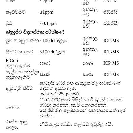
ඊයම්
≤2ppm
ඒඕඒසී
වේ
අනුකූල
කැඩ්මියම්
≤1ppm
ඒඕඒසී
වේ
අනුකූල
බුධ
≤0.1ppm
ඒඕඒසී
වේ
ක්ෂුද්‍රජීව විද්‍යාත්මක පරීක්ෂණ
අනුකූල
මුළු තහඩු ගණන
≤1000cfu/ග්‍රෑම්
ICP-MS
වේ
අනුකූල
යීස්ට් සහ පුස්
≤100cfu/ග්‍රෑම්
ICP-MS
වේ
E.Coli
සෘණ
සෘණ
ICP-MS
හඳුනාගැනීම
සැල්මොනෙල්ලා
සෘණ
සෘණ
ICP-MS
හඳුනාගැනීම
කඩදාසි බෙර සහ ඇතුළත ප්ලාස්ටික් බෑග්
ඇසුරුම් කිරීම
දෙකක අසුරා ඇත.
ශුද්ධ බර: 25kg/බෙර.
15℃-25℃ අතර සිසිල් හා වියළි ස්ථානයක
ගබඩා කරන්න. කැටි නොකරන්න.
ගබඩාව
ශක්තිමත් ආලෝකයෙන් සහ තාපයෙන් ඈත්
වන්න.
රාක්ක ආයු
නිසි ලෙස ගබඩා කළ විට අවුරුදු 2 යි.
කාලය