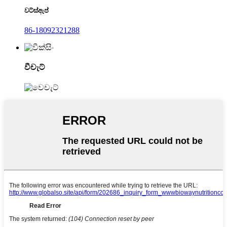
වට්ස්ඇප්
86-18092321288
වීචැට්