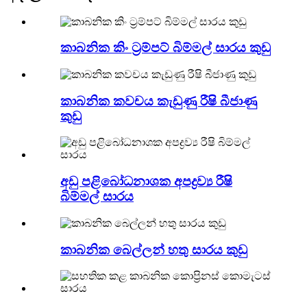
කාබනික කිං ට්‍රම්පට් බිම්මල් සාරය කුඩු
කාබනික කවචය කැඩුණු රීෂි බීජාණු
කුඩු
අඩු පළිබෝධනාශක අපද්‍රව්‍ය රීෂි
බිම්මල් සාරය
කාබනික බෙල්ලන් හතු සාරය කුඩු