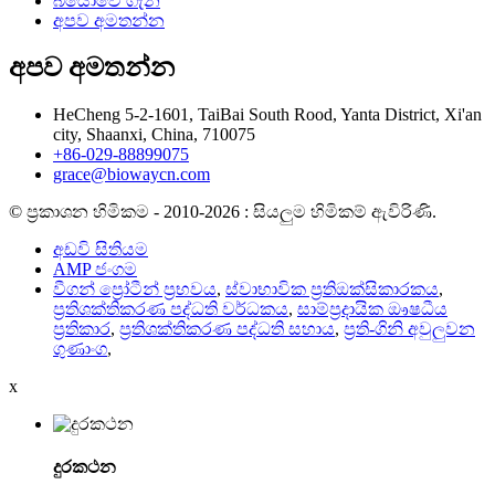
බයෝවේ ගැන
අපව අමතන්න
අපව අමතන්න
HeCheng 5-2-1601, TaiBai South Rood, Yanta District, Xi'an
city, Shaanxi, China, 710075
+86-029-88899075
grace@biowaycn.com
© ප්‍රකාශන හිමිකම - 2010-2026 : සියලුම හිමිකම් ඇවිරිණි.
අඩවි සිතියම
AMP ජංගම
වීගන් ප්‍රෝටීන් ප්‍රභවය
,
ස්වාභාවික ප්‍රතිඔක්සිකාරකය
,
ප්‍රතිශක්තිකරණ පද්ධති වර්ධකය
,
සාම්ප්‍රදායික ඖෂධීය
ප්‍රතිකාර
,
ප්‍රතිශක්තිකරණ පද්ධති සහාය
,
ප්‍රති-ගිනි අවුලුවන
ගුණාංග
,
x
දුරකථන