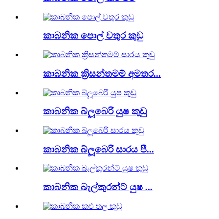
කාබනික පොල් වතුර කුඩු
කාබනික ක්‍රිසන්තමම් අමතර...
කාබනික බ්ලූබෙරි යුෂ කුඩු
කාබනික බ්ලූබෙරි සාරය පී...
කාබනික බැල්කුරන්ට් යුෂ ...