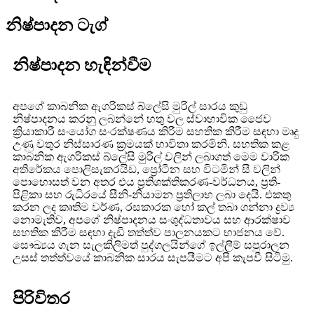
නිෂ්පාදන ටැග්
නිෂ්පාදන හැඳින්වීම
අපගේ කාබනික ඇගරිකස් බ්ලේසි මුරිල් සාරය කුඩු
නිෂ්පාදනය කරනු ලබන්නේ හතු වල ස්වාභාවික ජෛව
ක්‍රියාකාරී සංයෝග සංරක්ෂණය කිරීම සහතික කිරීම සඳහා මෘදු
උණු වතුර නිස්සාරණ ක්‍රමයක් භාවිතා කරමිනි. සහතික කළ
කාබනික ඇගරිකස් බ්ලේසි මුරිල් වලින් ලබාගත් මෙම වාරික
අතිරේකය පොලිසැකරයිඩ, ප්‍රෝටීන සහ විටමින් සී වලින්
පොහොසත් වන අතර එය ප්‍රතිශක්තිකරණ-වර්ධනය, ප්‍රති-
පිළිකා සහ රුධිරයේ සීනි-නියාමන ප්‍රතිලාභ ලබා දෙයි. එකතු
කරන ලද කෘතිම වර්ණ, රසකාරක හෝ කල් තබා ගන්නා ද්‍රව්‍ය
නොමැතිව, අපගේ නිෂ්පාදනය සංශුද්ධතාවය සහ ආරක්ෂාව
සහතික කිරීම සඳහා දැඩි තත්ත්ව පාලනයකට භාජනය වේ.
සෞඛ්‍යය ගැන සැලකිලිමත් පුද්ගලයින්ගේ ඉල්ලීම් සපුරාලන
උසස් තත්ත්වයේ කාබනික සාරය සැපයීමට අපි කැපවී සිටිමු.
පිරිවිතර