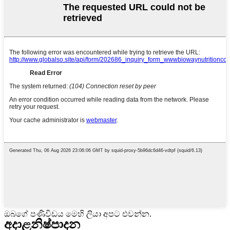
ඔබගේ පණිවිඩය මෙහි ලියා අපට එවන්න.
අදාළ
නිෂ්පාදන